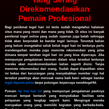
Direkomendasikan
Pemain Profesional
Bagi penikmat togel hari ini tentu sudah mengetahui halaman
situs mana yang resmi dan mana yang tidak. Di situs ini banyak
penikmat togel online yang sudah nyaman juga betah sehingga
tidak akan berpindah ke bandar togel lainnya. Teruntuk kalian
yang belum mengetahui seluk beluk togel hari ini tentunya perlu
mendengarkan mereka juga meminta rekomendasi yang jelas
dimana tempat taruhan togel hari ini yang bisa dipercaya. Jika
mempunyai pengalaman bermain dalam situs tersebut tentunya
mereka akan merekomendasikan kalian seperti disini. Tanpa
meminta rekomendasi dari orang, Sudah dapat dipastikan situs
ini bebas dari kecurangan yang menyebabkan member rugi hal
tersebut pastinya akan merusak nama baik kami sebagai bandar
togel deposit pulsa
tanpa potongan terpercaya nenektogel4d.
Pemain
rtp live hari ini
yang mempunyai pengalaman pastinya
mencari tempat bertaruh yang menyediakan fasilitas serta
pelayanan yang lengkap seperti kami. Mengingat mereka
merupakan orang yang memiliki kegiatan yang berbeda-beda.