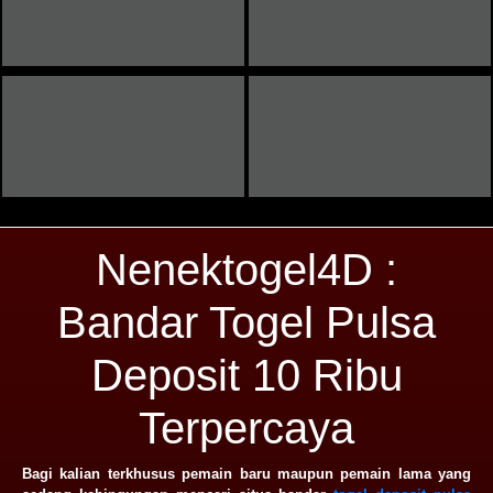
Nenektogel4D :
Bandar Togel Pulsa
Deposit 10 Ribu
Terpercaya
Bagi kalian terkhusus pemain baru maupun pemain lama yang